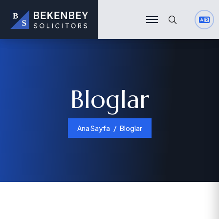
Ara
Ara
Bloglar
Ana Sayfa
Bloglar