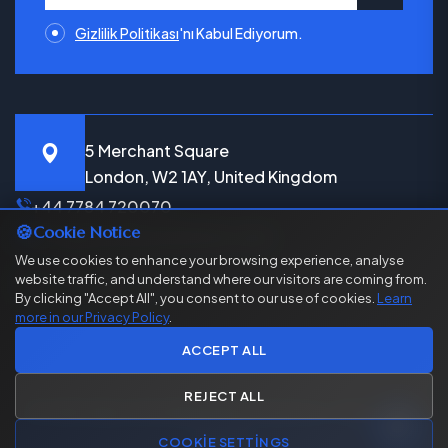
Gizlilik Politikası
'nı Kabul Ediyorum.
5 Merchant Square
London, W2 1AY, United Kingdom
+44 7784 720070
🍪
Cookie Notice
info@bekenbeysolicitors.com
We use cookies to enhance your browsing experience, analyse
website traffic, and understand where our visitors are coming from.
LinkedIn
Instagram
Youtube
Facebook
By clicking "Accept All", you consent to our use of cookies.
Learn
more in our Privacy Policy
.
ACCEPT ALL
REJECT ALL
© Telif Hakkı
2026
Bekenbey Solicitors. Tüm Hakları
Saklıdır.
COOKIE SETTINGS