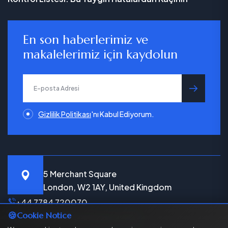
En son haberlerimiz ve
makalelerimiz için kaydolun
gönder
Gizlilik Politikası
'nı Kabul Ediyorum.
5 Merchant Square
London, W2 1AY, United Kingdom
+44 7784 720070
🍪
Cookie Notice
info@bekenbeysolicitors.com