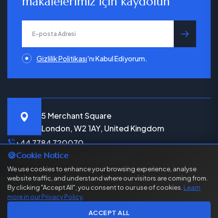
makalelerimiz için kaydolun
gönder
Gizlilik Politikası
'nı Kabul Ediyorum.
5 Merchant Square
London, W2 1AY, United Kingdom
+44 7784 720070
🍪
Cookie Notice
info@bekenbeysolicitors.com
We use cookies to enhance your browsing experience, analyse
website traffic, and understand where our visitors are coming from.
LinkedIn
Instagram
Youtube
Facebook
By clicking "Accept All", you consent to our use of cookies.
Learn
more in our Privacy Policy
.
ACCEPT ALL