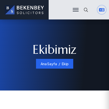
Ara
Ara
Ekibimiz
Ana Sayfa
Ekip